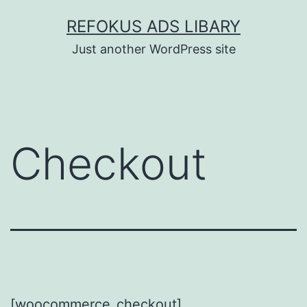
Fortsæt
REFOKUS ADS LIBARY
til
Just another WordPress site
indhold
Checkout
[woocommerce_checkout]